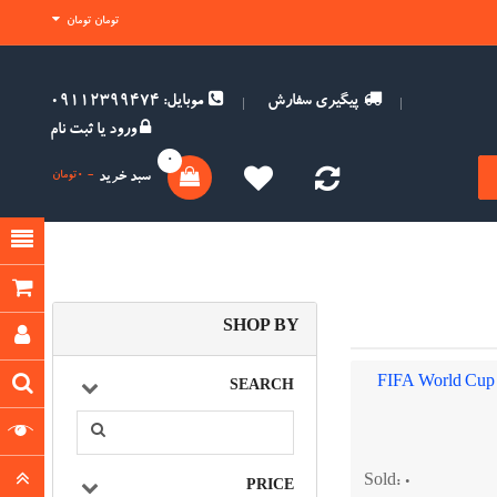
تومان تومان
پیگیری سفارش
موبایل: 09112399474
ورود
یا
ثبت نام
0
سبد خرید
- 0تومان
SHOP BY
بازی اورجینال 24 The Game PS2
SEARCH
(0)
1تومان
Available:
100
Sold:
0
PRICE