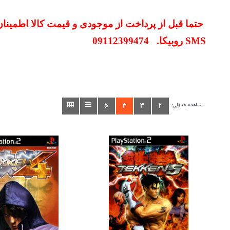
حتما قبل از پرداخت از موجودی و
قیمت کالا
اطمینان
SMS
روبیکا. 09112399474
مشاهده جدولی:
2
3
4
5