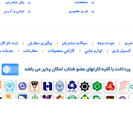
مشخصات
پانل مشتریان
خرید حضوری
تماس و آدرس
خرید
عودت وجه
سوالات مشتریان
پیگیری سفارش
ثبت نام کارب
کنسول بازی
لوازم جانبی
گارانتی محصولات
سفارشات
خدمات م
BaziCenter © 2026 . All Rights Reserved. Designed by
IranBaziCenter