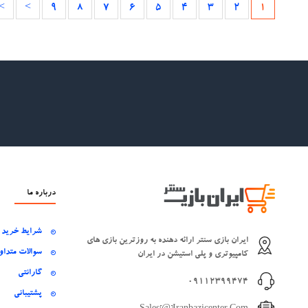
>|
>
9
8
7
6
5
4
3
2
1
درباره ما
شرایط خرید
ایران بازی سنتر ارائه دهنده به روزترین بازی های
سوالات متداو
کامپیوتری و پلی استیشن در ایران
گارانتی
09112399474
پشتیبانی