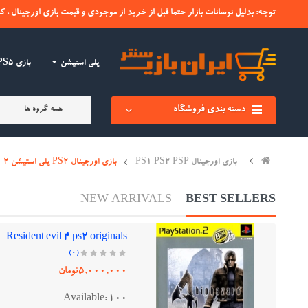
توجه: بدلیل نوسانات بازار حتما قبل از خرید از موجودی و قیمت بازی اورجینال ، ک
پلی استیشن
بازی PS4-PS5
دسته بندی فروشگاه
همه گروه ها
بازی اورجینال PS1 PS2 PSP
بازی اورجینال PS2 پلی استیشن 2
NEW ARRIVALS
BEST SELLERS
بازی اورجینال Ace Combat Squadron Leader PS2..
Resident evil 4 ps2 originals
(0)
5,000,000تومان
Available:
100
Sold: