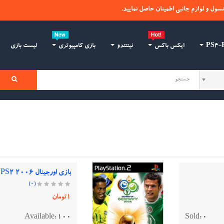
نسول و لوازم جانبی اطمینان حاصل نمایید.
ایکس باکس
نینتندو
بازی کامپیوتری
لیست بازی
بازی اورجینال 2006 FIFA World Cup PS2
(0)
1تومان
Available:
100
Sold:
0