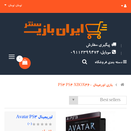
تومان تومان
پیگیری سفارش
موبایل: 09112399474
0
دسته بندی فروشگاه
بازی اورجینال PS3 PS4 XBOX360
Best sellers
▼
اوریجینال Avatar PS3
(0)