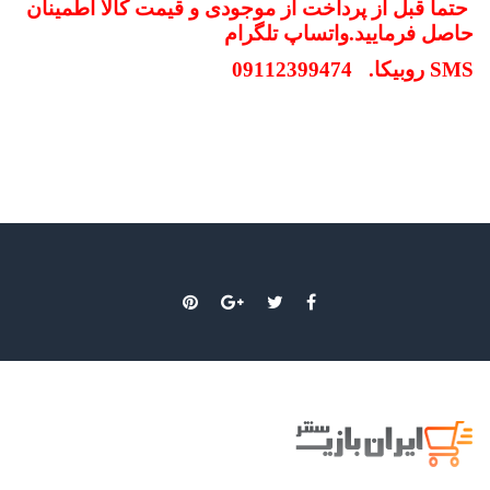
حتما قبل از پرداخت از موجودی و
قیمت کالا
اطمینان
حاصل فرمایید.واتساپ تلگرام
SMS
روبیکا. 09112399474