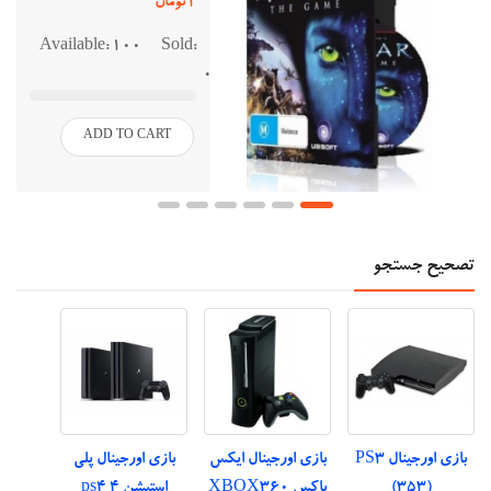
1تومان
Available:
100
Sold:
0
ADD TO CART
تصحیح جستجو
بازی اورجینال PS3
بازی اورجینال ایکس
بازی اورجینال پلی
(353)
باکس XBOX360
استیشن 4 ps4