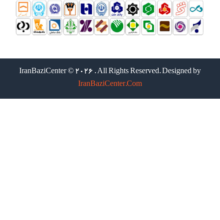
IranBaziCenter © 2026 . All Rights Reserved. Designed by
IranBaziCenter.Com