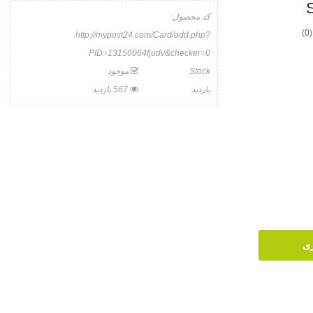
کد محصول:
(0)
http://mypost24.com/Card/add.php?
PID=13150064fjudv&checker=0
Stock
موجود
بازدید
567 بازدید