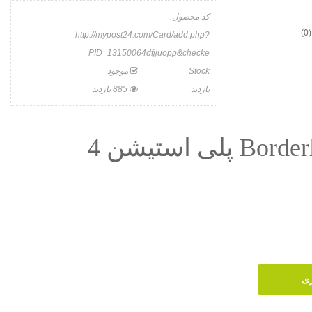
کد محصول:
(0)
http://mypost24.com/Card/add.php?
PID=13150064dfjjuopp&checke
Stock
موجود
بازدید
885 بازدید