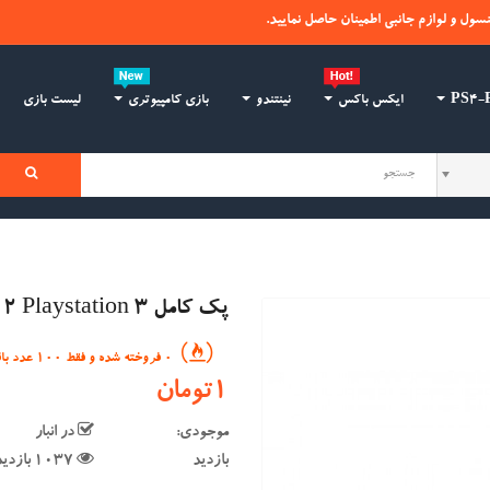
نسول و لوازم جانبی اطمینان حاصل نمایید.
ایکس باکس
نینتندو
بازی کامپیوتری
لیست بازی
پک کامل DJ Hero 2 Playstation 3
0 فروخته شده و فقط 100 عدد باقیست
1تومان
موجودی:
در انبار
بازدید
1037 بازدید