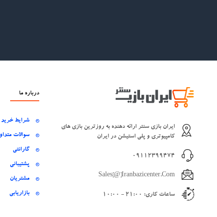
درباره ما
شرایط خرید
ایران بازی سنتر ارائه دهنده به روزترین بازی های
سوالات متداو
کامپیوتری و پلی استیشن در ایران
گارانتی
09112399474
پشتیبانی
Sales[@]iranbazicenter.com
مشتریان
بازاریابی
ساعات کاری: 21:00 - 10:00