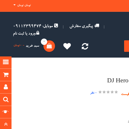
تومان تومان
پیگیری سفارش
موبایل: 09112399474
ورود
یا
ثبت نام
0
سبد خرید
- 0تومان
0 نظر