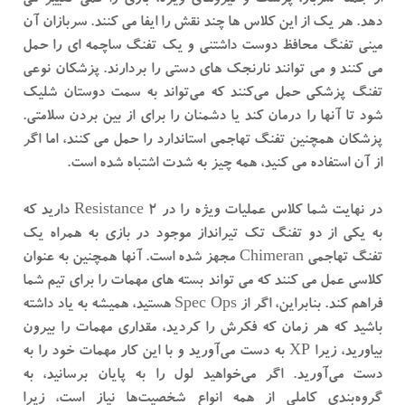
از جمله سرباز، پزشک و نیروهای ویژه، بازی را کمی تغییر می
دهد. هر یک از این کلاس ها چند نقش را ایفا می کنند. سربازان آن
مینی تفنگ محافظ دوست داشتنی و یک تفنگ ساچمه ای را حمل
می کنند و می توانند نارنجک های دستی را بردارند. پزشکان نوعی
تفنگ پزشکی حمل می‌کنند که می‌تواند به سمت دوستان شلیک
شود تا آنها را درمان کند یا دشمنان را برای از بین بردن سلامتی.
پزشکان همچنین تفنگ تهاجمی استاندارد را حمل می کنند، اما اگر
از آن استفاده می کنید، همه چیز به شدت اشتباه شده است.
در نهایت شما کلاس عملیات ویژه را در Resistance 2 دارید که
به یکی از دو تفنگ تک تیرانداز موجود در بازی به همراه یک
تفنگ تهاجمی Chimeran مجهز شده است. آنها همچنین به عنوان
کلاسی عمل می کنند که می تواند بسته های مهمات را برای تیم شما
فراهم کند. بنابراین، اگر از Spec Ops هستید، همیشه به یاد داشته
باشید که هر زمان که فکرش را کردید، مقداری مهمات را بیرون
بیاورید، زیرا XP به دست می‌آورید و با این کار مهمات خود را به
دست می‌آورید. اگر می‌خواهید لول را به پایان برسانید، به
گروه‌بندی کاملی از همه انواع شخصیت‌ها نیاز است، زیرا