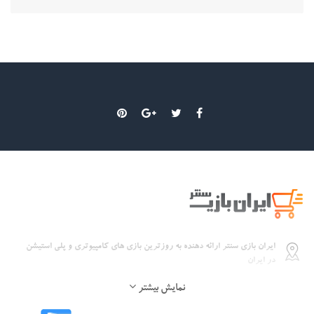
Toy Story Mania
ایران بازی سنتر ارائه دهنده به روزترین بازی های کامپیوتری و پلی استیشن
315,000تومان
در ایران
نمایش بیشتر
09112399474