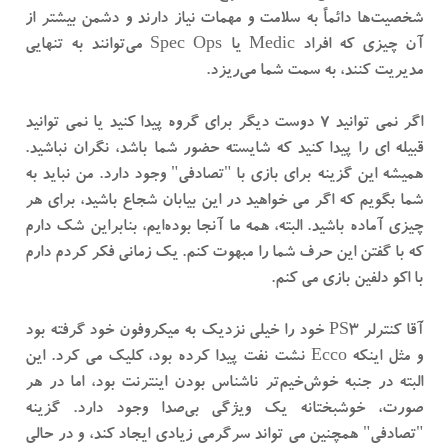
شخصیت‌ها دائماً به سلامت و مهمات نیاز دارند و دشمن بیشتر از
آن چیزی که افراد Medic یا Spec Ops می‌توانند به تنهایی
مدیریت کنند، به سمت شما می‌ریزد.
اگر نمی توانید 7 دوست دیگر برای گروه پیدا کنید یا نمی توانید
قبیله ای را پیدا کنید که شایسته حضور شما باشد، نگران نباشید.
همیشه این گزینه برای بازی با "تصادفی" وجود دارد. من نباید به
شما بگویم که اگر می خواهید در این بیابان شجاع باشید، برای هر
چیزی آماده باشید. البته، همه ما آنجا بوده‌ایم، بنابراین شک دارم
که با گفتن این حرف شما را مبهوت کنم. یک زمانی فکر کردم دارم
با اکو دلفین بازی می کنم.
آقا کنترلر PS3 خود را خیلی نزدیک به میکروفون خود گرفته بود
و مثل اینکه Ecco نشت نفت پیدا کرده بود، کلیک می کرد. این
البته در جنبه خوش‌خیم‌تر ناشناس بودن اینترنت بود، اما در هر
صورت، خوشبختانه یک ویژگی بی‌صدا وجود دارد. گزینه
"تصادفی" همچنین می تواند سرگرمی زیادی ایجاد کند، و در حالی