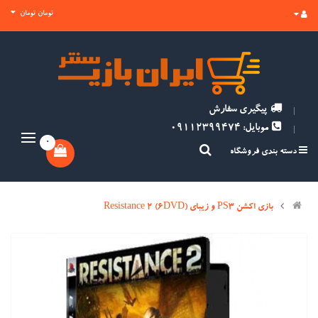
تومان تومان
پیگیری سفارش
موبایل: 09112399474
0
دسته بندی فروشگاه
بازی اکشن PS3 و زیبای (Resistance 2 (6DVD